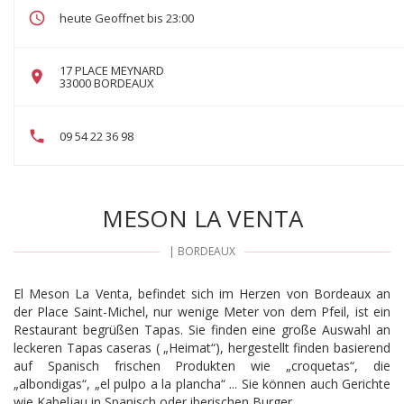
heute Geoffnet bis 23:00
17 PLACE MEYNARD
((öffnet ein neues Fenster))
33000 BORDEAUX
09 54 22 36 98
MESON LA VENTA
|
BORDEAUX
El Meson La Venta, befindet sich im Herzen von Bordeaux an
der Place Saint-Michel, nur wenige Meter von dem Pfeil, ist ein
Restaurant begrüßen Tapas. Sie finden eine große Auswahl an
leckeren Tapas caseras ( „Heimat“), hergestellt finden basierend
auf Spanisch frischen Produkten wie „croquetas“, die
„albondigas“, „el pulpo a la plancha“ ... Sie können auch Gerichte
wie Kabeljau in Spanisch oder iberischen Burger.