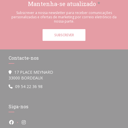
Mantenha-se atualizado
*
Subscrever a nossa newsletter para receber comunicações
personalizadas e ofertas de marketing por correio eletrónico da
nossa parte.
SUBSCREVER
Contacte-nos
17 PLACE MEYNARD
((abre numa nova janela))
33000 BORDEAUX
09 54 22 36 98
Siga-nos
Facebook ((abre numa nova janela))
Instagram ((abre numa nova janela))