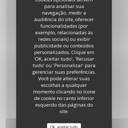
para analisar sua
30,00 EUR
Bouteille
navegação, medir a
audiência do site, oferecer
Ribera del Duero JOTA FLORES ROBLE
funcionalidades (por
25,00 EUR
exemplo, relacionadas às
Bouteille
redes sociais) ou exibir
publicidade ou conteúdos
Rioja FLOR DE LUNA
personalizados. Clique em
4,60 EUR
'OK, aceitar tudo', 'Recusar
Verre
tudo' ou 'Personalizar' para
gerenciar suas preferências.
Bilogia
Você pode alterar suas
3,80 EUR
14,80 EUR
escolhas a qualquer
Verre
Pichet 50.
momento clicando no ícone
Casa los Frailes
de cookie no canto inferior
esquerdo das páginas do
CASA LOS FRAILES
site.
22,00 EUR
Bouteille
BILOGIA
OK, aceitar tudo