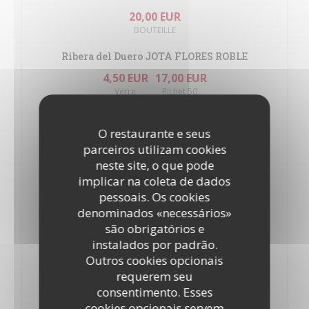
20,00 EUR
BOUTEILLE
Ribera del Duero JOTA FLORES ROBLE
4,50 EUR
17,00 EUR
Verre
Pichet 50.
Rioja FLOR DE LUNA
O restaurante e seus
18,00 EUR
parceiros utilizam cookies
Pichet 50.
neste site, o que pode
Bierzo LA NAVE MENCIA
implicar na coleta de dados
pessoais. Os cookies
22,00 EUR
denominados «necessários»
Bouteille
são obrigatórios e
Valencia FINCA ENGUERA RESERVA
instalados por padrão.
Outros cookies opcionais
27,00 EUR
requerem seu
Bouteille
consentimento. Esses
Rioja GONZALO BERCEO RESERVA
cookies opcionais servem